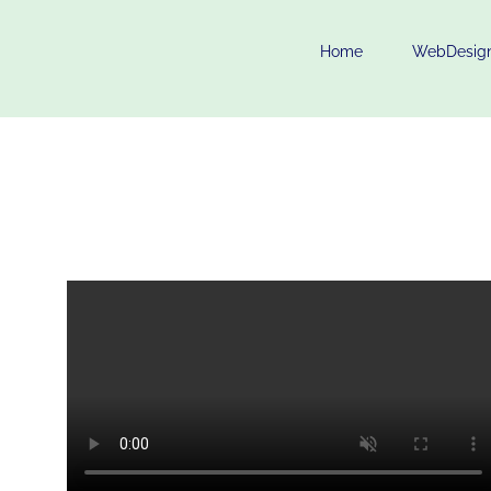
Home
WebDesig