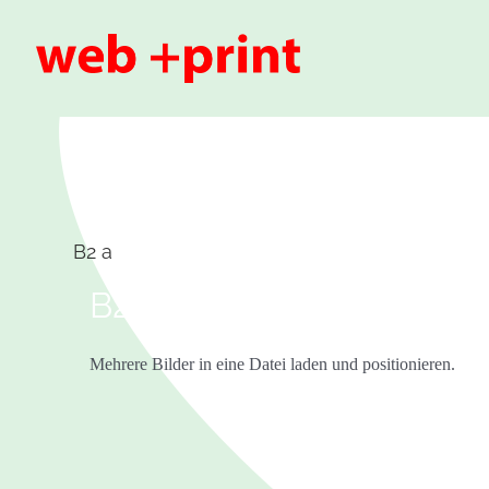
Zum
Inhalt
springen
B2 a
B2 a
Mehrere Bilder in eine Datei laden und positionieren.