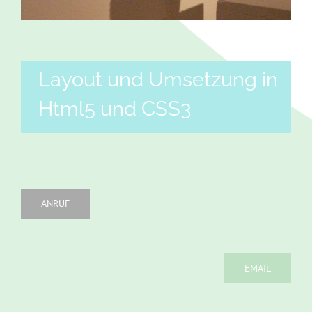
Layout und Umsetzung in
Html5 und CSS3
ANRUF
EMAIL